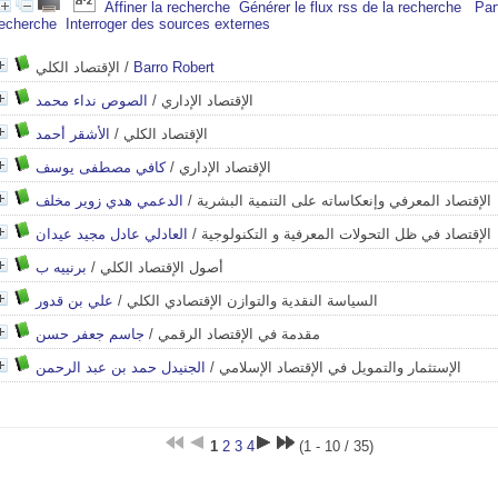
Affiner la recherche
Générer le flux rss de la recherche
Par
recherche
Interroger des sources externes
الإقتصاد الكلي
/
Barro Robert
الصوص نداء محمد
/
الإقتصاد الإداري
الأشقر أحمد
/
الإقتصاد الكلي
كافي مصطفى يوسف
/
الإقتصاد الإداري
الدعمي هدي زوير مخلف
/
الإقتصاد المعرفي وإنعكاساته على التنمية البشرية
العادلي عادل مجيد عيدان
/
الإقتصاد في ظل التحولات المعرفية و التكنولوجية
برنييه ب
/
أصول الإقتصاد الكلي
علي بن قدور
/
السياسة النقدية والتوازن الإقتصادي الكلي
جاسم جعفر حسن
/
مقدمة في الإقتصاد الرقمي
الجنيدل حمد بن عبد الرحمن
/
الإستثمار والتمويل في الإقتصاد الإسلامي
1
2
3
4
(1 - 10 / 35)