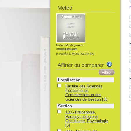
Météo
Météo Mostaganem
©
meteocity.com
la météo à MOSTAGANEM
Affiner ou comparer
Localisation
Faculté des Sciences
Économiques
Commerciales et des
Sciences de Gestion
[35]
Section
100 - Philosophie,
Parapsychologie et
Occultisme, Psychologie
[5]