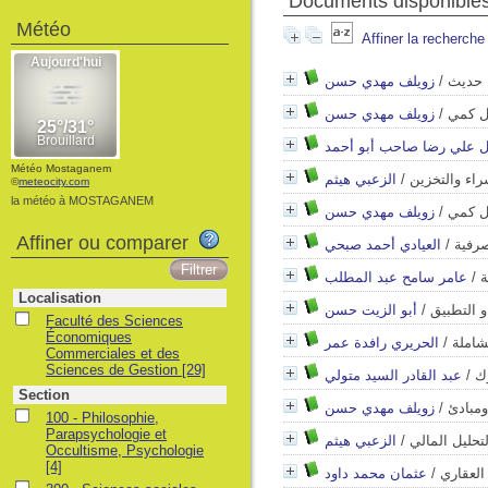
Documents disponibles
Météo
Affiner la recherche
ل حديث
/
زويلف مهدي حسن
خل كمي
/
زويلف مهدي حسن
ل علي رضا صاحب أبو أحمد
Météo Mostaganem
راء والتخزين
/
الزعبي هيثم
©
meteocity.com
la météo à MOSTAGANEM
خل كمي
/
زويلف مهدي حسن
Affiner ou comparer
صرفية
/
العيادي أحمد صبحي
ة
/
عامر سامح عبد المطلب
Localisation
و التطبيق
/
أبو الزيت حسن
Faculté des Sciences
Économiques
شاملة
/
الحريري رافدة عمر
Commerciales et des
Sciences de Gestion
[29]
وك
/
عبد القادر السيد متولي
Section
ومبادئ
/
زويلف مهدي حسن
100 - Philosophie,
Parapsychologie et
لتحليل المالي
/
الزعبي هيثم
Occultisme, Psychologie
[4]
 العقاري
/
عثمان محمد داود