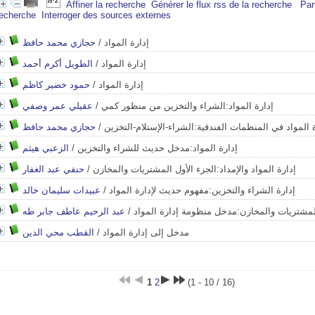
Affiner la recherche
Générer le flux rss de la recherche
Par
recherche
Interroger des sources externes
حجازي محمد حافظ
/
إدارة المواد
الطويل أكرم أحمد
/
إدارة المواد
حمود خضير كاظم
/
إدارة المواد
عقيلي عمر وصفي
/
إدارة المواد:الشراء والتخزين من منظور كمي
حجازي محمد حافظ
/
 المواد في المنظمات الفندقية:الشراء-الإستلام-التخزين
الزعبي هيثم
/
إدارة المواد:مدخل حديث للشراء والتخزين
حنفي عبد الغفار
/
إدارة المواد والإمداد:الجزء الأول المشتريات والمخازن
عبيدات سليمان خالد
/
إدارة الشراء والتخزين:مفهوم حديث لإدارة المواد
عبد الرحيم عاطف جابر طه
/
لمشتريات والمخازن:مدخل منظومة إدارة المواد
القطب محي الدين
/
مدخل إلى إدارة المواد
1
2
(1 - 10 / 16)