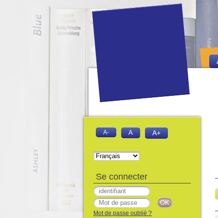
A-
A
A+
Se connecter
Mot de passe oublié ?