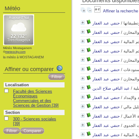
Documents disponibles 
Météo
Affiner la recherche
تطبيقاتها
/
حنفي عبد الغفار
والمخازن
/
حنفي عبد الغفار
 المالية
/
حنفي عبد الغفار
Météo Mostaganem
 المالية
/
حنفي عبد الغفار
©
meteocity.com
la météo à MOSTAGANEM
والمخازن
/
حنفي عبد الغفار
Affiner ou comparer
مستودعات
/
حنفي عبد الغفار
والمخازن
/
حنفي عبد الغفار
Localisation
لية
/
عبد الباقي صلاح الدين
Faculté des Sciences
Économiques
والإمداد
/
حنفي عبد الغفار
Commerciales et des
Sciences de Gestion
[39]
ليل مالي
/
حنفي عبد الغفار
Section
ة الأعمال
/
حنفي عبد الغفار
300 - Sciences sociales
[39]
ت الجدوى
/
حنفي عبد الغفار
 المالية
/
حنفي عبد الغفار