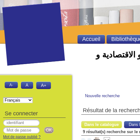
Accueil
Bibliothèqu
 الاقتصادية و
A-
A
A+
Nouvelle recherche
Résultat de la recherc
Se connecter
Dans le catalogue
Dans l
Mot de passe oublié ?