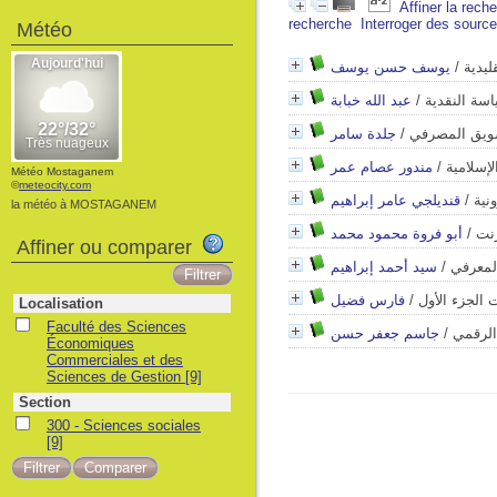
Affiner la rech
recherche
Interroger des sourc
Météo
يوسف حسن يوسف
/
ليدية
عبد الله خبابة
/
اسة النقدية
جلدة سامر
/
تسويق المصرفي
مندور عصام عمر
/
إسلامية
Météo Mostaganem
©
meteocity.com
قنديلجي عامر إبراهيم
/
نية
la météo à MOSTAGANEM
أبو فروة محمود محمد
/
رنت
Affiner ou comparer
سيد أحمد إبراهيم
/
المعرفي
فارس فضيل
/
 الجزء الأول
Localisation
Faculté des Sciences
جاسم جعفر حسن
/
الرقمي
Économiques
Commerciales et des
Sciences de Gestion
[9]
Section
300 - Sciences sociales
[9]