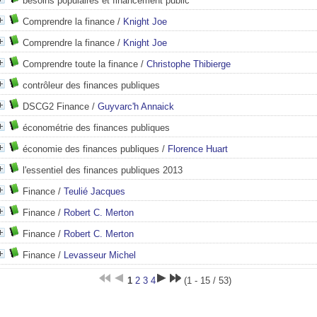
besoins populaires et financement public
Comprendre la finance
/
Knight Joe
Comprendre la finance
/
Knight Joe
Comprendre toute la finance
/
Christophe Thibierge
contrôleur des finances publiques
DSCG2 Finance
/
Guyvarc'h Annaick
économétrie des finances publiques
économie des finances publiques
/
Florence Huart
l'essentiel des finances publiques 2013
Finance
/
Teulié Jacques
Finance
/
Robert C. Merton
Finance
/
Robert C. Merton
Finance
/
Levasseur Michel
1
2
3
4
(1 - 15 / 53)