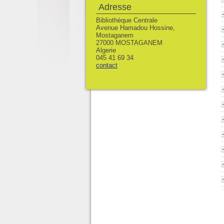
Adresse
Bibliothèque Centrale
Avenue Hamadou Hossine,
Mostaganem
27000 MOSTAGANEM
Algerie
045 41 69 34
contact