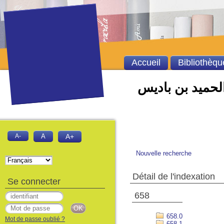
Accueil
Bibliothèqu
الحميد بن باديس
A-
A
A+
Nouvelle recherche
Détail de l'indexation
Se connecter
658
658.0
Mot de passe oublié ?
658.1