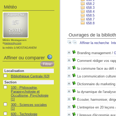
658.2
Météo
658.3
658.4
658.5
658.7
658.8
Ouvrages de la bibliot
Météo Mostaganem
Affiner la recherche
Int
©
meteocity.com
la météo à MOSTAGANEM
Branding management
/
G
Affiner ou comparer
Comment rédiger vos rapp
la commune face au défi du
Localisation
Bibliothèque Centrale
[63]
La communication culturel
Section
Dictionnaire du marketing
100 - Philosophie,
Parapsychologie et
la dynamique de l'analyse
Occultisme, Psychologie
[1]
Ecouter, harmoniser, dirig
300 - Sciences sociales
L'entreprise en 20 leçons
[1]
600 - Technologie
L'épreuve d'économie aux 