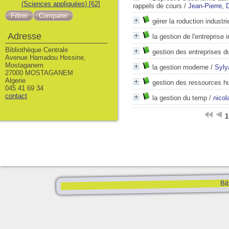
(Sciences appliquées)
[62]
rappels de cours
/
Jean-Pierre, 
gérer la roduction industrie
Adresse
la gestion de l'entreprise i
Bibliothèque Centrale
gestion des entreprises d
Avenue Hamadou Hossine,
Mostaganem
la gestion moderne
/
Syly
27000 MOSTAGANEM
Algerie
gestion des ressources 
045 41 69 34
contact
la gestion du temp
/
nicol
1
Bib