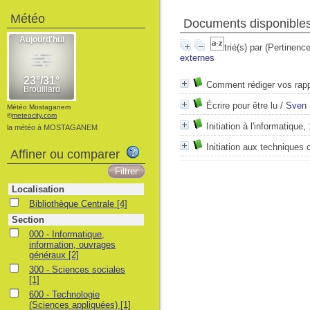
Météo
Documents disponibles 
trié(s) par
(Pertinence
externes
Comment rédiger vos rapp
Écrire pour être lu
/
Sven 
Météo Mostaganem
©
meteocity.com
Initiation à l'informatique, 
la météo à MOSTAGANEM
Initiation aux techniques
Affiner ou comparer
Localisation
Bibliothèque Centrale
[4]
Section
000 - Informatique,
information, ouvrages
généraux
[2]
300 - Sciences sociales
[1]
600 - Technologie
(Sciences appliquées)
[1]