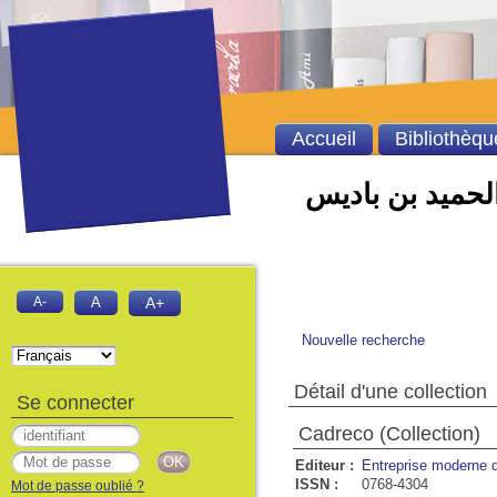
Accueil
Bibliothèqu
الحميد بن باديس
A-
A
A+
Nouvelle recherche
Détail d'une collection
Se connecter
Cadreco (Collection)
Editeur :
Entreprise moderne d
ISSN :
0768-4304
Mot de passe oublié ?