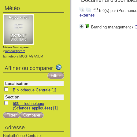
Documents disponibles 
Météo
trié(s) par
(Pertinence
externes
Branding management
/
G
Météo Mostaganem
©
meteocity.com
la météo à MOSTAGANEM
Affiner ou comparer
Localisation
Bibliothèque Centrale
[1]
Section
600 - Technologie
(Sciences appliquées)
[1]
Adresse
Bibliothèque Centrale