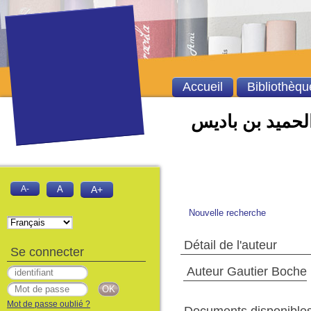
Accueil
Bibliothèqu
الحميد بن باديس
A-
A
A+
Nouvelle recherche
Détail de l'auteur
Se connecter
Auteur Gautier Boche
Mot de passe oublié ?