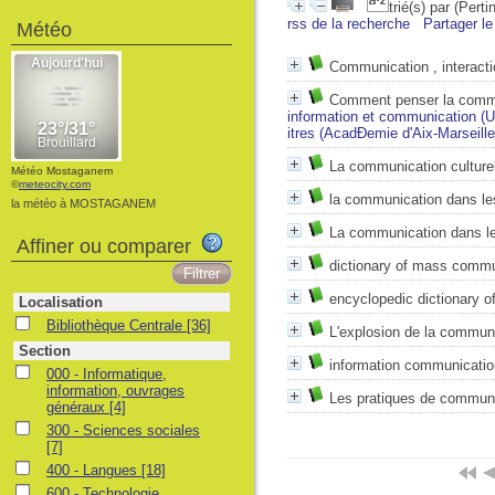
trié(s) par
(Perti
rss de la recherche
Partager le
Météo
Communication , interacti
Comment penser la commu
information et communication (U
itres (AcadÐemie d'Aix-Marseille
La communication culturel
Météo Mostaganem
©
meteocity.com
la communication dans les
la météo à MOSTAGANEM
La communication dans le
Affiner ou comparer
dictionary of mass commun
encyclopedic dictionary 
Localisation
Bibliothèque Centrale
[36]
L'explosion de la commun
Section
information communicatio
000 - Informatique,
information, ouvrages
Les pratiques de communic
généraux
[4]
300 - Sciences sociales
[7]
400 - Langues
[18]
600 - Technologie