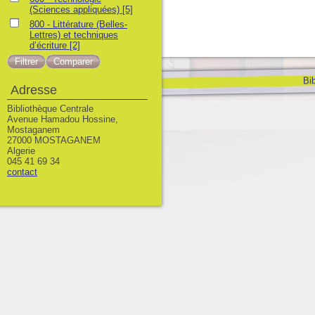
(Sciences appliquées)
[5]
800 - Littérature (Belles-
Lettres) et techniques
d’écriture
[2]
Bib
Adresse
Bibliothèque Centrale
Avenue Hamadou Hossine,
Mostaganem
27000 MOSTAGANEM
Algerie
045 41 69 34
contact