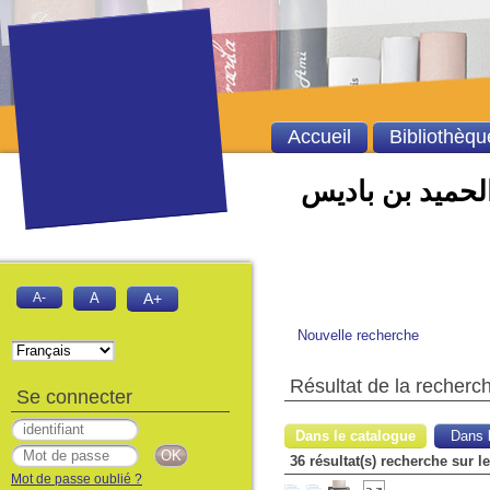
Accueil
Bibliothèqu
الحميد بن باديس
A-
A
A+
Nouvelle recherche
Résultat de la recherc
Se connecter
Dans le catalogue
Dans l
36 résultat(s) recherche sur 
Mot de passe oublié ?