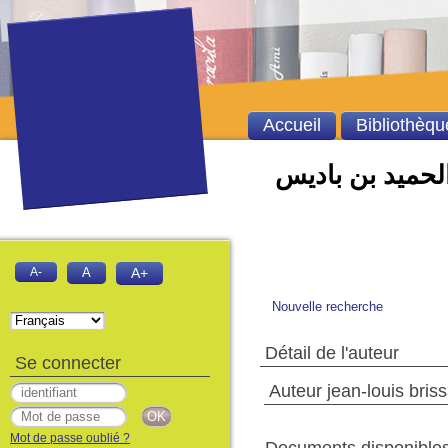
Accueil
Bibliothèqu
الحميد بن باديس
A-
A
A+
Nouvelle recherche
Détail de l'auteur
Se connecter
Auteur jean-louis bris
Mot de passe oublié ?