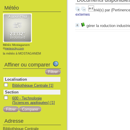
Documents disponibles 
Météo
trié(s) par
(Pertinence
externes
gérer la roduction industrie
Météo Mostaganem
©
meteocity.com
la météo à MOSTAGANEM
Affiner ou comparer
Localisation
Bibliothèque Centrale
[1]
Section
600 - Technologie
(Sciences appliquées)
[1]
Adresse
Bibliothèque Centrale