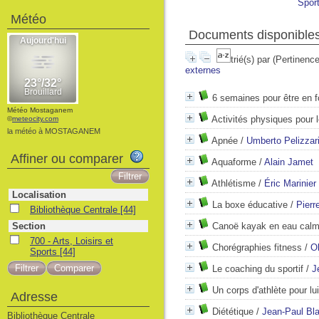
Sport
Météo
Documents disponibles
trié(s) par
(Pertinence
externes
6 semaines pour être en 
Météo Mostaganem
Activités physiques pour 
©
meteocity.com
la météo à MOSTAGANEM
Apnée
/
Umberto Pelizzar
Affiner ou comparer
Aquaforme
/
Alain Jamet
Athlétisme
/
Éric Marinier
Localisation
La boxe éducative
/
Pierr
Bibliothèque Centrale
[44]
Section
Canoë kayak en eau cal
700 - Arts, Loisirs et
Chorégraphies fitness
/
Ol
Sports
[44]
Le coaching du sportif
/
J
Un corps d'athlète pour lui
Adresse
Diététique
/
Jean-Paul Bl
Bibliothèque Centrale