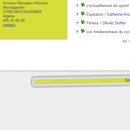
Avenue Hamadou Hossine,
L'échauffement du sportif
Mostaganem
27000 MOSTAGANEM
Équitation
/
Catherine Anc
Algerie
045 41 69 34
Fitness
/
Olivier Stoffer
contact
Les fondamentaux du cyc
Bib