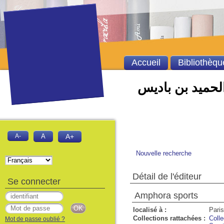
Accueil
Bibliothèqu
الحميد بن باديس
A-
A
A+
Nouvelle recherche
Détail de l'éditeur
Se connecter
Amphora sports
localisé à :
Paris
Collections rattachées :
Colle
Mot de passe oublié ?