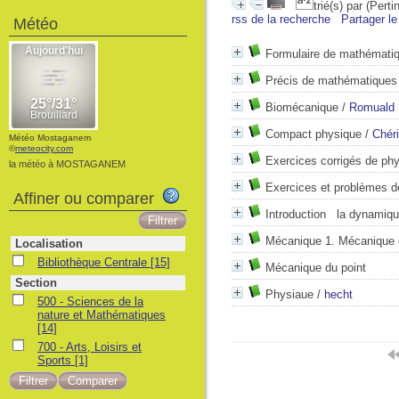
trié(s) par
(Perti
rss de la recherche
Partager le
Météo
Formulaire de mathématiq
Précis de mathématiques
Biomécanique
/
Romuald 
Compact physique
/
Chéri
Météo Mostaganem
©
meteocity.com
Exercices corrigés de ph
la météo à MOSTAGANEM
Exercices et problèmes d
Affiner ou comparer
Introduction la dynamiqu
Mécanique 1. Mécanique d
Localisation
Bibliothèque Centrale
[15]
Mécanique du point
Section
Physiaue
/
hecht
500 - Sciences de la
nature et Mathématiques
[14]
700 - Arts, Loisirs et
Sports
[1]