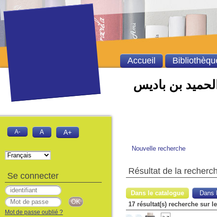
Accueil
Bibliothèqu
الحميد بن باديس
A-
A
A+
Nouvelle recherche
Résultat de la recherc
Se connecter
Dans le catalogue
Dans l
17 résultat(s) recherche sur l
Mot de passe oublié ?