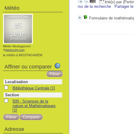
trié(s) par
(Perti
rss de la recherche
Partager le
Météo
Formulaire de mathématiq
Météo Mostaganem
©
meteocity.com
la météo à MOSTAGANEM
Affiner ou comparer
Localisation
Bibliothèque Centrale
[1]
Section
500 - Sciences de la
nature et Mathématiques
[1]
Adresse