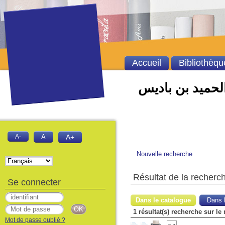
Accueil
Bibliothèqu
الحميد بن باديس
A-
A
A+
Nouvelle recherche
Résultat de la recherc
Se connecter
Dans le catalogue
Dans l
1 résultat(s) recherche sur l
Mot de passe oublié ?