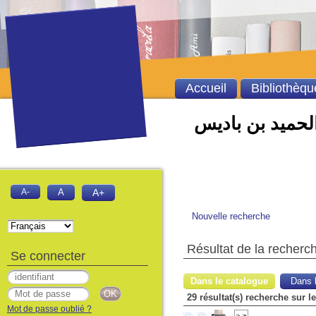
Accueil
Bibliothèqu
الحميد بن باديس
A-
A
A+
Nouvelle recherche
Résultat de la recherc
Se connecter
Dans le catalogue
Dans l
29 résultat(s) recherche sur l
Mot de passe oublié ?