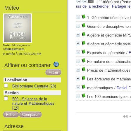
trié(s) par
(Perti
rss de la recherche
Partager le
Météo
1. Géométrie déscriptive
Géométrie descriptive to
Algèbre et géométrie MPS
Algèbre et géométrie sys
Météo Mostaganem
©
meteocity.com
Exposés de géométrie
/
E
la météo à MOSTAGANEM
Formulaire de mathématiq
Affiner ou comparer
Précis de mathématiques
Les épreuves de mathéma
Localisation
Bibliothèque Centrale
[28]
mathématiques
/
Daniel 
Section
Les 100 exercices-type
500 - Sciences de la
nature et Mathématiques
[28]
Adresse