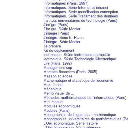
Informatiques (Paris. 1997)
Informatiques. Série Internet et intranet
Informatiques. Serie modélisation-conception
Informatiques. Série Traitement des données
Instituts universitaires de technologie (Paris)
J'int¨gre (Paris)
J'int¨gre. S©rie Monier
J'intègre (Paris)
J'intègre. Série E. Ramis
J'intègre. Série Monier
Je prépare
Kit de déploiement
lectronique. S©rie lectronique appliqu©e
lectronique. S©rie Technologie ©lectronique
Lire (Paris. 1992)
Management sup
Marchés financiers (Paris. 2005)
Masson sciences
Mathématique et statistique de l'économie
Maxi fiches
Mécanique
Mémo visuel de ...
Méthodes mathématiques de l'informatique (Paris)
Mini manuel
Modules économiques
Modules (Paris)
Monographies de linguistique mathématique
Monographies universitaires de mathématiques (Pa
L'Oeil économique. Série histoire
L'Oeil économique. Série référence