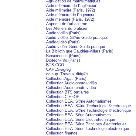
Agr©gation de math©matiques.
Aide-m©moire de l'ing©nieur
Aide m©moire (Paris. 1972)
Aide-mémoire de l'ingénieur
Aide mémoire (Paris. 1972)
Aspects de l'urbanisme
Les Ateliers du praticien
Audio-vid©o (Paris)
Audio-vid©o. S©rie Guide pratique.
Audio-vidéo (Paris)
Audio-vidéo. Série Guide pratique
La Biblioth¨que Gauthier-Villars (Paris)
Biosciences (Paris)
Biotech-info (Paris)
BTS CGO
CAPES-agrég
co sup. Travaux dirig©s.
Collection Agati (Paris)
Collection Audio-photo-vid©o
Collection Audio-photo-vidéo
Collection BTS tertiaires
Collection CIEFOP
Collection EEA. S©rie Automatismes
Collection EEA. S©rie Technologie ©lectronique.
Collection EEA. S©rie Technologie ©lectronique
Collection EEA. Série Automatismes
Collection EEA. Série Électrotechnique
Collection EEA. Série Principes électroniques
Collection EEA. Série Technologie électronique
Collection finance