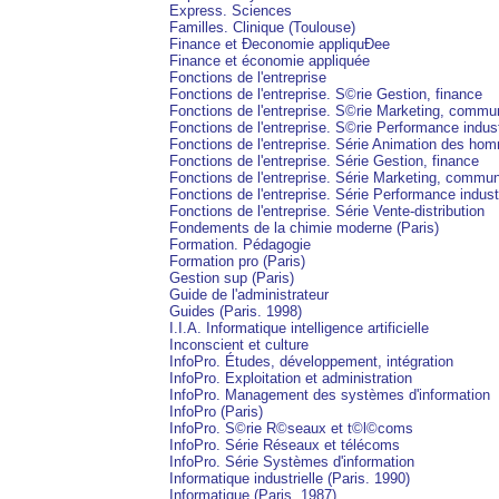
Express. Sciences
Familles. Clinique (Toulouse)
Finance et Ðeconomie appliquÐee
Finance et économie appliquée
Fonctions de l'entreprise
Fonctions de l'entreprise. S©rie Gestion, finance
Fonctions de l'entreprise. S©rie Marketing, commu
Fonctions de l'entreprise. S©rie Performance indust
Fonctions de l'entreprise. Série Animation des ho
Fonctions de l'entreprise. Série Gestion, finance
Fonctions de l'entreprise. Série Marketing, commun
Fonctions de l'entreprise. Série Performance industr
Fonctions de l'entreprise. Série Vente-distribution
Fondements de la chimie moderne (Paris)
Formation. Pédagogie
Formation pro (Paris)
Gestion sup (Paris)
Guide de l'administrateur
Guides (Paris. 1998)
I.I.A. Informatique intelligence artificielle
Inconscient et culture
InfoPro. Études, développement, intégration
InfoPro. Exploitation et administration
InfoPro. Management des systèmes d'information
InfoPro (Paris)
InfoPro. S©rie R©seaux et t©l©coms
InfoPro. Série Réseaux et télécoms
InfoPro. Série Systèmes d'information
Informatique industrielle (Paris. 1990)
Informatique (Paris. 1987)