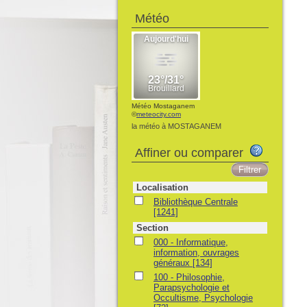
Météo
Météo Mostaganem
©
meteocity.com
la météo à MOSTAGANEM
Affiner ou comparer
Localisation
Bibliothèque Centrale
[1241]
Section
000 - Informatique,
information, ouvrages
généraux
[134]
100 - Philosophie,
Parapsychologie et
Occultisme, Psychologie