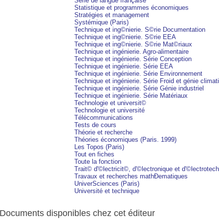
Série de langue française
Statistique et programmes économiques
Stratégies et management
Systémique (Paris)
Technique et ing©nierie. S©rie Documentation
Technique et ing©nierie. S©rie EEA
Technique et ing©nierie. S©rie Mat©riaux
Technique et ingénierie. Agro-alimentaire
Technique et ingénierie. Série Conception
Technique et ingénierie. Série EEA
Technique et ingénierie. Série Environnement
Technique et ingénierie. Série Froid et génie climat
Technique et ingénierie. Série Génie industriel
Technique et ingénierie. Série Matériaux
Technologie et universit©
Technologie et université
Télécommunications
Tests de cours
Théorie et recherche
Théories économiques (Paris. 1999)
Les Topos (Paris)
Tout en fiches
Toute la fonction
Trait© d'©lectricit©, d'©lectronique et d'©lectrotec
Travaux et recherches mathÐematiques
UniverSciences (Paris)
Université et technique
Documents disponibles chez cet éditeur