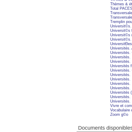
Thèmes & ét
Total PACE
Transversal
Transversale
Tremplin po
Universit©s.
Universit©s
Universit©s 
Universit©s
UniversitÐes
Universités.
Universités.
Universités
Universités.
Universités 
Universités.
Universités.
Universités
Universités.
Universités
Universités (
Universités.
Universités.
Vivre et com
Vocabulaire 
Zoom g©o
Documents disponibles