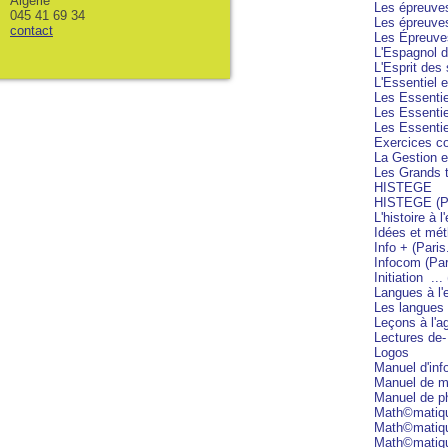
Algerie
Les épreuve
045 41 69 34
Les épreuves
contact
Les Épreuves
L'Espagnol d
L'Esprit des
L'Essentiel 
Les Essentie
Les Essentie
Les Essentiel
Exercices co
La Gestion
Les Grands t
HISTEGE
HISTEGE (Pa
L'histoire à l
Idées et mé
Info + (Paris
Infocom (Par
Initiation ...
Langues à l'
Les langues 
Leçons à l'a
Lectures de-
Logos
Manuel d'inf
Manuel de m
Manuel de p
Math©matiqu
Math©matiqu
Math©matique