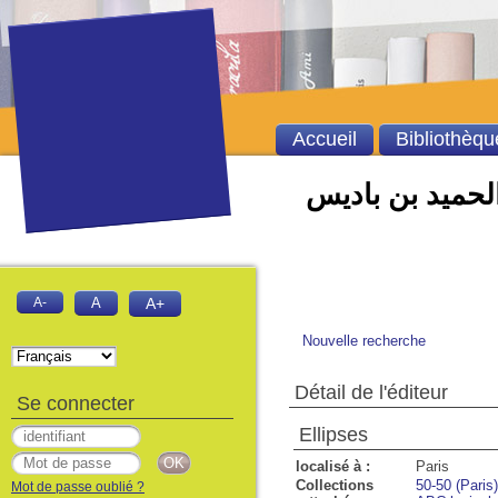
Accueil
Bibliothèqu
الحميد بن باديس
A-
A
A+
Nouvelle recherche
Détail de l'éditeur
Se connecter
Ellipses
localisé à :
Paris
Collections
50-50 (Paris)
Mot de passe oublié ?