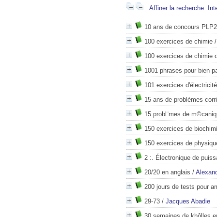
Affiner la recherche
Int
10 ans de concours PLP2
100 exercices de chimie
100 exercices de chimie 
1001 phrases pour bien pa
101 exercices d'électricité
15 ans de problèmes corr
15 probl¨mes de m©caniq
150 exercices de biochim
150 exercices de physiqu
2 :. Électronique de puis
20/20 en anglais
/
Alexand
200 jours de tests pour a
29-73
/
Jacques Abadie
30 semaines de khôlles e