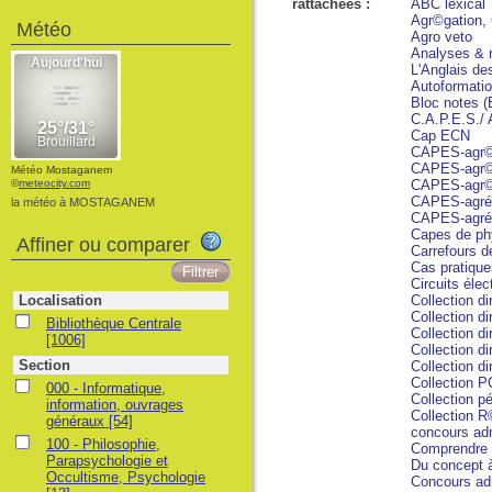
rattachées :
ABC lexical
Agr©gation,
Météo
Agro veto
Analyses & ré
L'Anglais de
Autoformati
Bloc notes (
C.A.P.E.S./ 
Cap ECN
CAPES-agr©
CAPES-agr©g
Météo Mostaganem
©
meteocity.com
CAPES-agr©g
CAPES-agré
la météo à MOSTAGANEM
CAPES-agrég
Capes de ph
Affiner ou comparer
Carrefours d
Cas pratique
Circuits élec
Localisation
Collection d
Collection d
Bibliothèque Centrale
Collection d
[1006]
Collection d
Section
Collection d
Collection P
000 - Informatique,
Collection p
information, ouvrages
Collection R
généraux
[54]
concours adm
100 - Philosophie,
Comprendre l
Parapsychologie et
Du concept à 
Occultisme, Psychologie
Concours adm