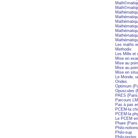
Math©matique
Math©matiqu
Mathématiqu
Mathématique
Mathématiq
Mathématique
Mathématique
Mathématique
Mathématique
Les maths en
Methodix
Les Mille et
Mise en ex
Mise au poin
Mise au poin
Mise en situ
Le Monde, un
Ondes.
Optimum (Pa
Opuscules (P
PAES (Paris
Parcours L
Pas à pas e
PCEM-la chi
PCEM-la phy
Le PCEM e
Phare (Paris
Philo-notion
Philo-sup
Philo-textes