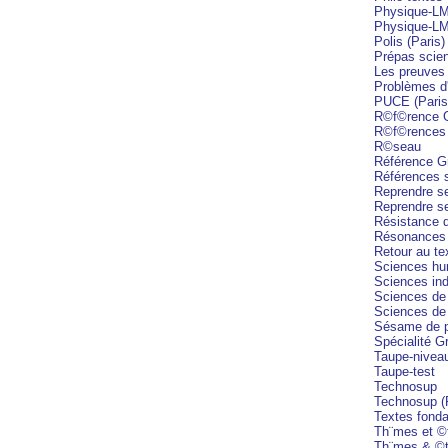
Physique-LM
Physique-LMD
Polis (Paris)
Prépas scie
Les preuves 
Problèmes d'
PUCE (Paris
R©f©rence 
R©f©rences
R©seau
Référence 
Références 
Reprendre s
Reprendre s
Résistance 
Résonances 
Retour au te
Sciences hu
Sciences indu
Sciences de l
Sciences de 
Sésame de 
Spécialité 
Taupe-nivea
Taupe-test
Technosup
Technosup (
Textes fonda
Th¨mes et ©
Th¨mes & ©t