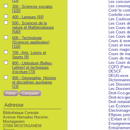
[13]
Les concour
Les conomiq
300 - Sciences sociales
Contr´le cont
[105]
Contrôle con
400 - Langues
[93]
Les Coulisse
500 - Sciences de la
Les Cours de
nature et Mathématiques
Les Cours de
[540]
Les Cours de
Les Cours de 
600 - Technologie
Cours & exe
(Sciences appliquées)
Cours et ex
[116]
Cours magist
700 - Arts, Loisirs et
Cours de ma
Sports
[8]
Cours de ma
Les Cours 
800 - Littérature (Belles-
CQFD (Paris
Lettres) et techniques
DESCF.
d’écriture
[73]
DEUG-exos
900 - Géographie, Histoire
Dictionnaires
et disciplines auxiliaires
Les Dossier
[23]
Les Dossiers
Droit-©co-ge
Droit-éco-ge
Droit notarial
Adresse
Les Économi
Electromagné
Bibliothèque Centrale
Ellipses juni
Avenue Hamadou Hossine,
L'Enfant et l
Mostaganem
Enseignement
27000 MOSTAGANEM
Entraînemen