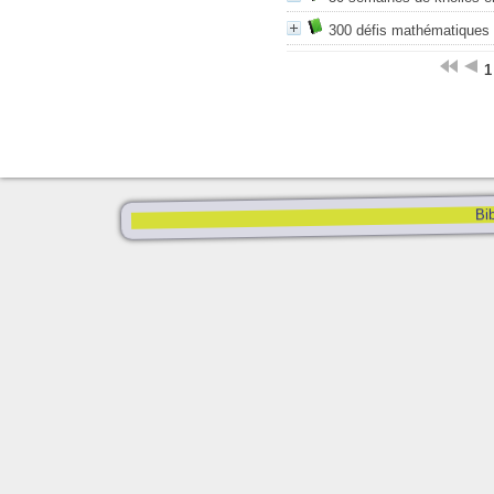
300 défis mathématiques
1
Bib