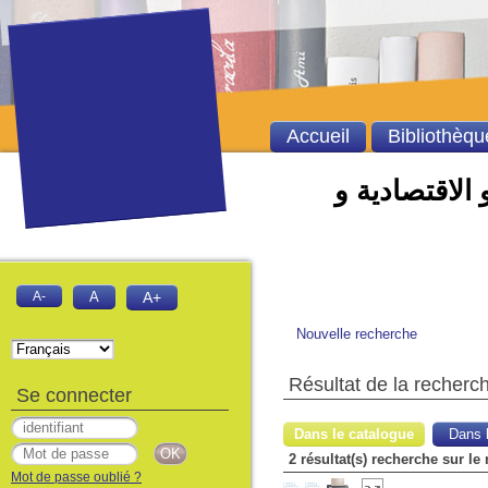
Accueil
Bibliothèqu
 الاقتصادية و
A-
A
A+
Nouvelle recherche
Résultat de la recherc
Se connecter
Dans le catalogue
Dans l
Mot de passe oublié ?