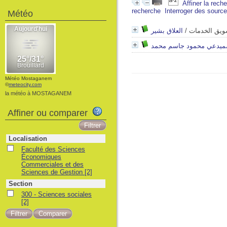
Affiner la rech
recherche
Interroger des sourc
Météo
العلاق بشير
/
ويق الخدمات
ميدعي محمود جاسم محمد
Météo Mostaganem
©
meteocity.com
la météo à MOSTAGANEM
Affiner ou comparer
Localisation
Faculté des Sciences
Économiques
Commerciales et des
Sciences de Gestion
[2]
Section
300 - Sciences sociales
[2]