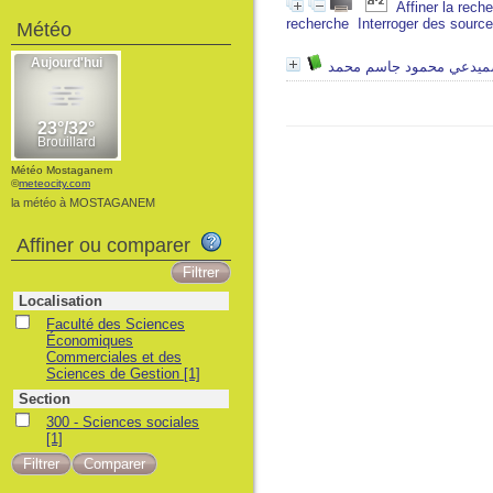
Affiner la rech
recherche
Interroger des sourc
Météo
ميدعي محمود جاسم محمد
Météo Mostaganem
©
meteocity.com
la météo à MOSTAGANEM
Affiner ou comparer
Localisation
Faculté des Sciences
Économiques
Commerciales et des
Sciences de Gestion
[1]
Section
300 - Sciences sociales
[1]