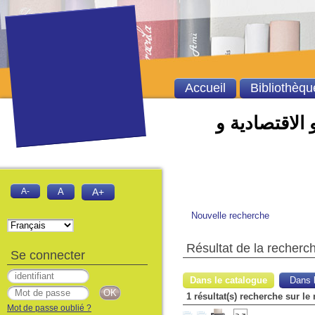
Accueil
Bibliothèqu
 الاقتصادية و
A-
A
A+
Nouvelle recherche
Résultat de la recherc
Se connecter
Dans le catalogue
Dans l
Mot de passe oublié ?