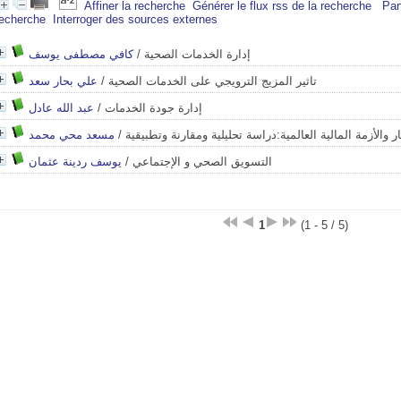
Affiner la recherche
Générer le flux rss de la recherche
Par
recherche
Interroger des sources externes
كافي مصطفى يوسف
/
إدارة الخدمات الصحية
علي بحار سعد
/
تاثير المزيج الترويجي على الخدمات الصحية
عبد الله عادل
/
إدارة جودة الخدمات
مسعد محي محمد
/
ر والأزمة المالية العالمية:دراسة تحليلية ومقارنة وتطبيقية
يوسف ردينة عثمان
/
التسويق الصحي و الإجتماعي
1
(1 - 5 / 5)