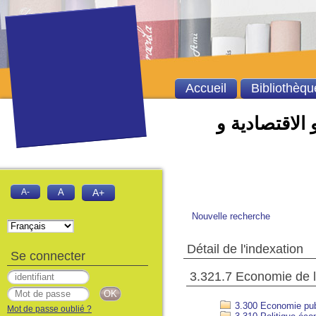
Accueil
Bibliothèqu
 الاقتصادية و
A-
A
A+
Nouvelle recherche
Détail de l'indexation
Se connecter
Mot de passe oublié ?