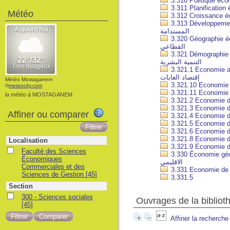
Météo
3.313 Développement économi
المستدامة
3.320 Géographie économique ;
القطاعي
3.321 Démographie économ
التنمية البشرية
3.321.1 Economie agricole et
إقتصاد الغابات
Météo Mostaganem
©
meteocity.com
la météo à MOSTAGANEM
Affiner ou comparer
Localisation
Faculté des Sciences
3.330 Économie géographique ;
Économiques
الاقليمي
Commerciales et des
Sciences de Gestion
[45]
3.331.5
Section
300 - Sciences sociales
Ouvrages de la biblio
[45]
Affiner la recherche