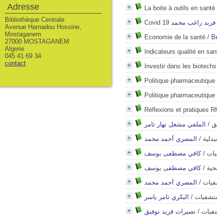
Adresse
La boite à outils en santé
Bibliothèque Centrale
 فريد راغب محمد
Avenue Hamadou Hossine,
Mostaganem
Economie de la santé
/
Bé
27000 MOSTAGANEM
Algerie
Indicateurs qualité en san
045 41 69 34
contact
Investir dans les biotechs
Politique pharmaceutique 
Politique pharmaceutique
Réflexions et pratiques RH
الملفي مشعل نهار ثامر
/
ق
المصري أحمد محمد
/
يدلية
كافي مصطفى يوسف
/
يات
كافي مصطفى يوسف
/
حية
المصري أحمد محمد
/
فيات
البكري ثامر ياسر
/
ستشفيات
نصيرات فريد توفيق
/
شفيات