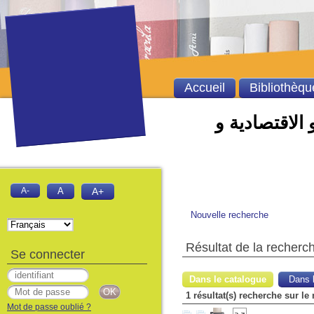
Accueil
Bibliothèqu
 الاقتصادية و
A-
A
A+
Nouvelle recherche
Résultat de la recherc
Se connecter
Dans le catalogue
Dans l
1 résultat(s) recherche sur l
Mot de passe oublié ?