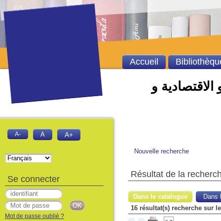
Accueil
Bibliothèqu
 الاقتصادية و
A-
A
A+
Nouvelle recherche
Résultat de la recherc
Se connecter
Dans le catalogue
Dans l
16 résultat(s) recherche sur 
Mot de passe oublié ?