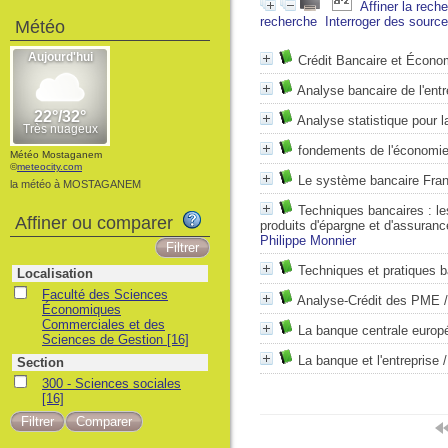
Affiner la rech
recherche
Interroger des sourc
Météo
Crédit Bancaire et Économ
Analyse bancaire de l'entr
Analyse statistique pour l
fondements de l'économie
Météo Mostaganem
©
meteocity.com
Le système bancaire Fran
la météo à MOSTAGANEM
Techniques bancaires : les
Affiner ou comparer
produits d'épargne et d'assuranc
Philippe Monnier
Techniques et pratiques b
Localisation
Faculté des Sciences
Analyse-Crédit des PME
Économiques
Commerciales et des
La banque centrale europ
Sciences de Gestion
[16]
La banque et l'entreprise
Section
300 - Sciences sociales
[16]