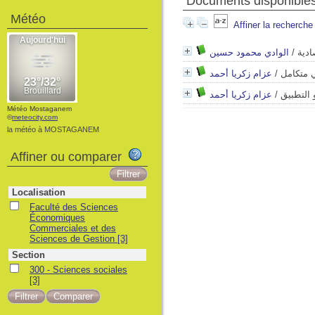
Documents disponibles 
Météo
Affiner la recherche
الوادي محمود حسين
/
ادية
عزام زكريا أحمد
/
 متكامل
عزام زكريا أحمد
/
 التطبيق
Météo Mostaganem
©
meteocity.com
la météo à MOSTAGANEM
Affiner ou comparer
Localisation
Faculté des Sciences
Économiques
Commerciales et des
Sciences de Gestion
[3]
Section
300 - Sciences sociales
[3]