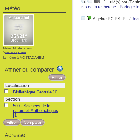
trié(s) par
(Perti
rss de la recherche
Partager le
Météo
Algèbre PC-PSI-PT
/
Jean
Météo Mostaganem
©
meteocity.com
la météo à MOSTAGANEM
Affiner ou comparer
Localisation
Bibliothèque Centrale
[1]
Section
500 - Sciences de la
nature et Mathématiques
[1]
Adresse