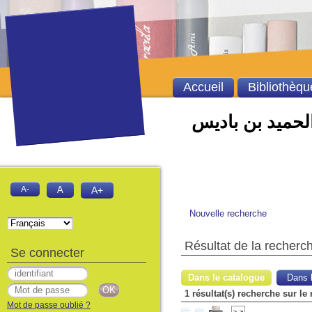
Accueil
Bibliothèqu
الحميد بن باديس
A-
A
A+
Nouvelle recherche
Résultat de la recherc
Se connecter
Dans le catalogue
Dans l
1 résultat(s) recherche sur l
Mot de passe oublié ?