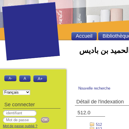
Accueil
Bibliothèqu
الحميد بن باديس
A-
A
A+
Nouvelle recherche
Détail de l'indexation
Se connecter
512.0
512
Mot de passe oublié ?
512.