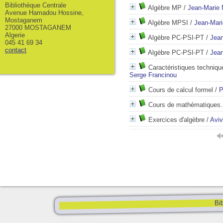
Bibliothèque Centrale
Algèbre MP
/
Jean-Marie 
Avenue Hamadou Hossine,
Mostaganem
Algèbre MPSI
/
Jean-Mari
27000 MOSTAGANEM
Algerie
Algèbre PC-PSI-PT
/
Jean
045 41 69 34
contact
Algèbre PC-PSI-PT
/
Jean
Caractéristiques techniq
Serge Francinou
Cours de calcul formel
/
P
Cours de mathématiques..
Exercices d'algèbre
/
Aviv
Bib