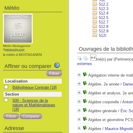
512.2
Météo
512.3
512.4
512.5
512.7
512.8
512.9
512/.
Météo Mostaganem
Ouvrages de la bibliot
©
meteocity.com
la météo à MOSTAGANEM
trié(s) par
(Pertinence
externes
Affiner ou comparer
Agrégation interne de ma
Localisation
Algèbre, 2e année
/
Danie
Bibliothèque Centrale
[18]
Algèbre et analyse, 2e an
Section
500 - Sciences de la
Algèbre corporelle
/
Antoi
nature et Mathématiques
[18]
Algèbre générale
/
Éric So
Algèbre et géométrie PC
Adresse
Algèbre
/
Maurice Mignott