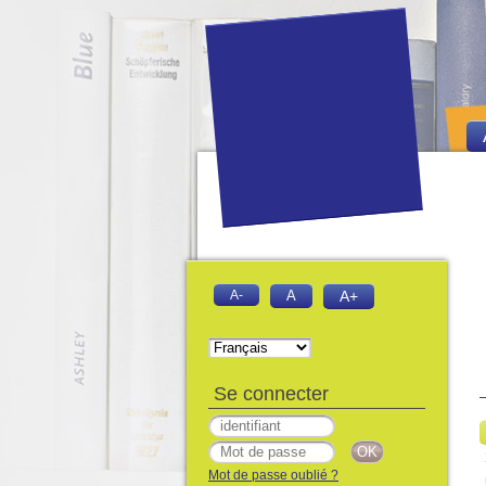
A-
A
A+
Se connecter
Mot de passe oublié ?