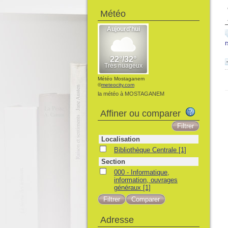
Météo
r
Météo Mostaganem
©
meteocity.com
la météo à MOSTAGANEM
Affiner ou comparer
Localisation
Bibliothèque Centrale
[1]
Section
000 - Informatique,
information, ouvrages
généraux
[1]
Adresse