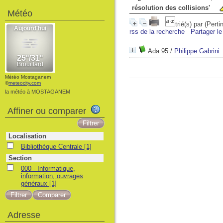
résolution des collisions'
Météo
trié(s) par
(Perti
rss de la recherche
Partager le
Ada 95
/
Philippe Gabrini
Météo Mostaganem
©
meteocity.com
la météo à MOSTAGANEM
Affiner ou comparer
Localisation
Bibliothèque Centrale
[1]
Section
000 - Informatique,
information, ouvrages
généraux
[1]
Adresse