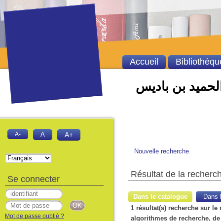
Accueil
Bibliothèqu
الحميد بن باديس
A-
A
A+
Nouvelle recherche
Résultat de la recherc
Se connecter
Dans le catalogue
Dans l
1 résultat(s) recherche sur l
Mot de passe oublié ?
algorithmes de recherche, de