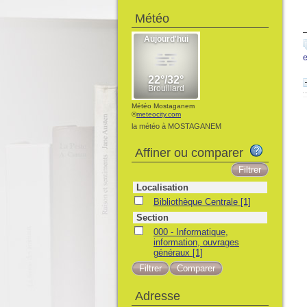
Météo
Météo Mostaganem
©
meteocity.com
la météo à MOSTAGANEM
Affiner ou comparer
Localisation
Bibliothèque Centrale
[1]
Section
000 - Informatique,
information, ouvrages
généraux
[1]
Adresse