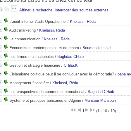
Documents disponibles chez cet éditeur
Affiner la recherche
Interroger des sources externes
L'audit interne -Audit Opérationnel
/
Khelassi, Réda
Audit marketing
/
Khelassi, Réda
La communication
/
Khelassi, Réda
Economistes contemporains et de renom
/
Boumendjel said
Les firmes multinationales
/
Baghdad CHaib
Gestion et stratégie financière
/
CHiha.K
L'islamisme politique peut il se conjuguer avec la démocratie?
/
baba m
Management financière
/
Khelassi, Réda
Les prospectives du commerce international
/
Baghdad CHaib
Système et pratiques bancaires en Algérie
/
Mansour Mansouri
1
(1 - 10 / 10)