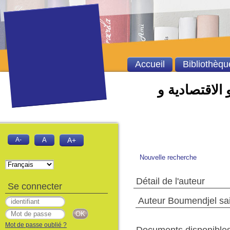
Accueil
Bibliothèqu
 الاقتصادية و
A-
A
A+
Nouvelle recherche
Détail de l'auteur
Se connecter
Auteur Boumendjel sa
Mot de passe oublié ?