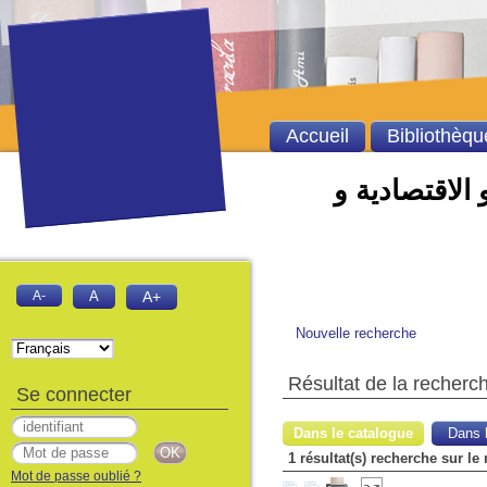
Accueil
Bibliothèqu
 الاقتصادية و
A-
A
A+
Nouvelle recherche
Résultat de la recherc
Se connecter
Dans le catalogue
Dans l
1 résultat(s) recherche sur le
Mot de passe oublié ?