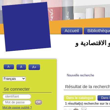
Accueil
Bibliothèqu
 الاقتصادية و
A-
A
A+
Nouvelle recherche
Résultat de la recherc
Se connecter
Dans le catalogue
Dans l
1 résultat(s) recherche sur le
Mot de passe oublié ?