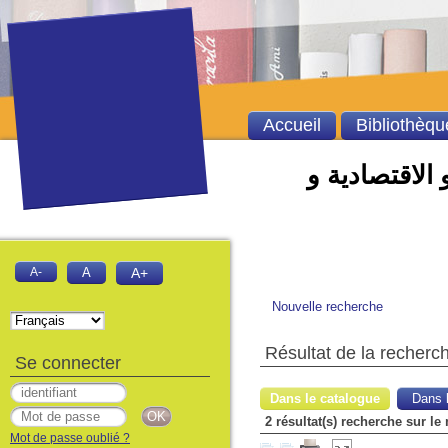
Accueil
Bibliothèqu
 الاقتصادية و
A-
A
A+
Nouvelle recherche
Résultat de la recherc
Se connecter
Dans le catalogue
Dans l
Mot de passe oublié ?