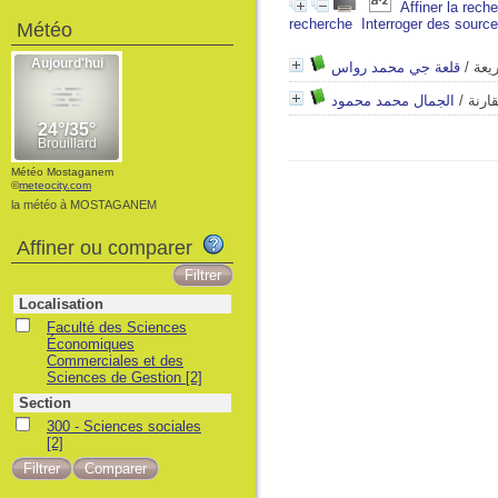
Affiner la rech
recherche
Interroger des sourc
Météo
قلعة جي محمد رواس
/
يعة
الجمال محمد محمود
/
ارنة
Météo Mostaganem
©
meteocity.com
la météo à MOSTAGANEM
Affiner ou comparer
Localisation
Faculté des Sciences
Économiques
Commerciales et des
Sciences de Gestion
[2]
Section
300 - Sciences sociales
[2]