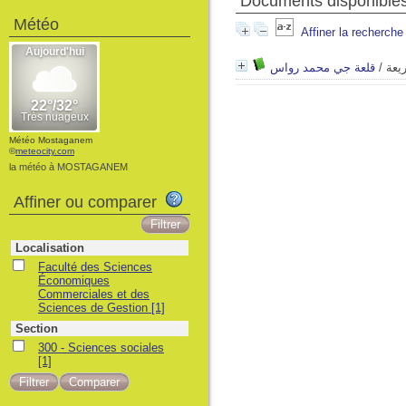
Documents disponibles 
Météo
Affiner la recherche
قلعة جي محمد رواس
/
يعة
Météo Mostaganem
©
meteocity.com
la météo à MOSTAGANEM
Affiner ou comparer
Localisation
Faculté des Sciences
Économiques
Commerciales et des
Sciences de Gestion
[1]
Section
300 - Sciences sociales
[1]