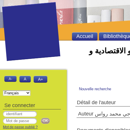
Accueil
Bibliothèqu
 الاقتصادية و
A-
A
A+
Nouvelle recherche
Détail de l'auteur
Se connecter
Auteur ي محمد رواس
Mot de passe oublié ?