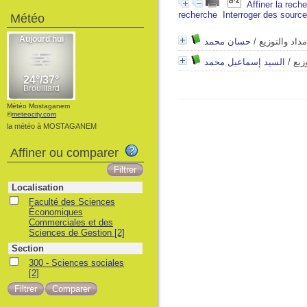
Affiner la rech
recherche
Interroger des sourc
Météo
حسان محمد
/
مداد والتوزيع
السيد إسماعيل محمد
/
زيع
Météo Mostaganem
©
meteocity.com
la météo à MOSTAGANEM
Affiner ou comparer
Localisation
Faculté des Sciences
Économiques
Commerciales et des
Sciences de Gestion
[2]
Section
300 - Sciences sociales
[2]