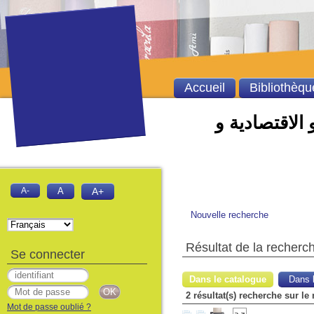
Accueil
Bibliothèqu
 الاقتصادية و
A-
A
A+
Nouvelle recherche
Résultat de la recherc
Se connecter
Dans le catalogue
Dans l
Mot de passe oublié ?