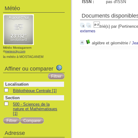
ISSN :
pas d'ISSN
Météo
Documents disponibles 
trié(s) par
(Pertinence
externes
algèbre et géométrie
/
Jea
Météo Mostaganem
©
meteocity.com
la météo à MOSTAGANEM
Affiner ou comparer
Localisation
Bibliothèque Centrale
[1]
Section
500 - Sciences de la
nature et Mathématiques
[1]
Adresse