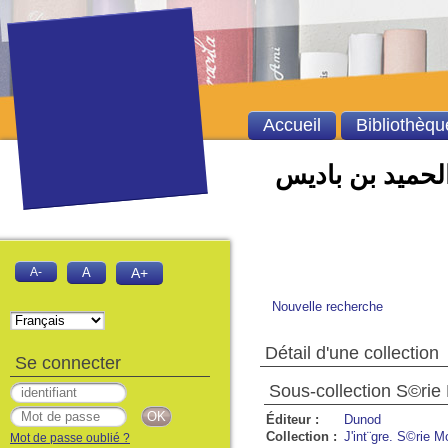
Accueil
Bibliothèqu
الحميد بن باديس
A-
A
A+
Nouvelle recherche
Détail d'une collection
Se connecter
Sous-collection S©rie
Éditeur :
Dunod
Collection :
J'int¨gre. S©rie M
Mot de passe oublié ?