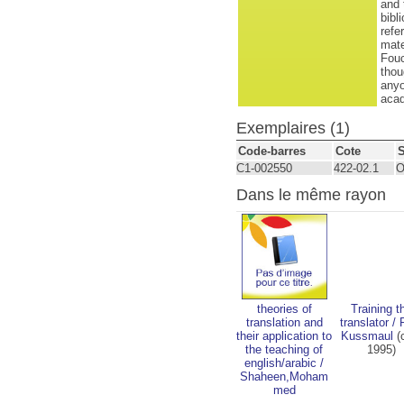
and 
bibl
refe
mate
Fouc
thou
anyo
aca
Exemplaires (1)
Code-barres
Cote
C1-002550
422-02.1
O
Dans le même rayon
theories of
Training t
translation and
translator
/
their application to
Kussmaul
(
the teaching of
1995)
english/arabic
/
Shaheen,Moham
med