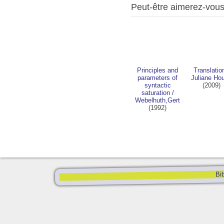
Peut-être aimerez-vou
Principles and
Translatio
parameters of
Juliane Ho
syntactic
(2009)
saturation
/
Webelhuth,Gert
(1992)
Bib