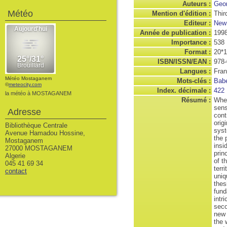
Auteurs :
Geor
Météo
Mention d'édition :
Thir
Editeur :
New 
Année de publication :
199
Importance :
538 
Format :
20*
ISBN/ISSN/EAN :
978-
Langues :
Fran
Météo Mostaganem
Mots-clés :
Bab
©
meteocity.com
Index. décimale :
422
la météo à MOSTAGANEM
Résumé :
When
sens
Adresse
cont
orig
Bibliothèque Centrale
syst
Avenue Hamadou Hossine,
the 
Mostaganem
insi
27000 MOSTAGANEM
prin
Algerie
of t
045 41 69 34
terr
contact
uniq
thes
fund
intr
seco
new 
the 