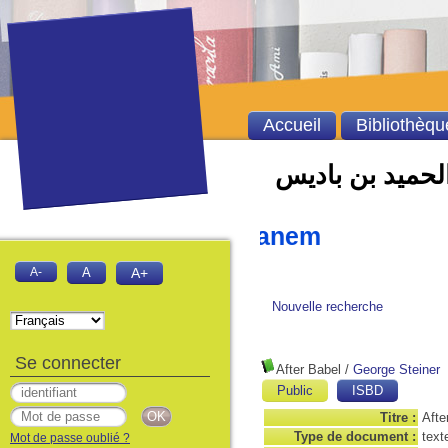
Accueil
Bibliothèqu
الحميد بن باديس
amid Ibn Badis Mostaganem
A-
A
A+
Nouvelle recherche
Se connecter
After Babel
/
George Steiner
Public
ISBD
Titre :
Afte
Type de document :
text
Mot de passe oublié ?