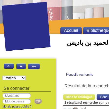
Accueil
Bibliothèqu
الحميد بن باديس
A-
A
A+
Nouvelle recherche
Résultat de la recherc
Se connecter
Dans le catalogue
Dans l
1 résultat(s) recherche sur le 
Mot de passe oublié ?