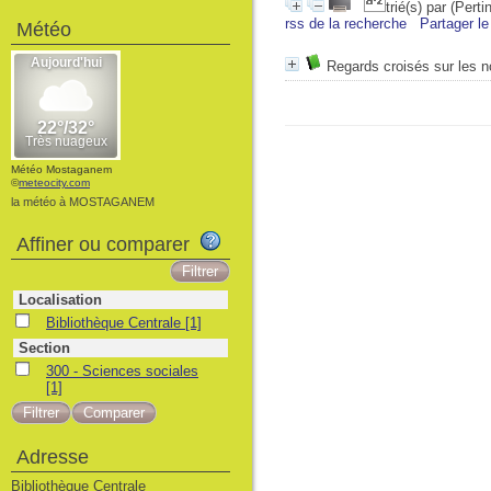
trié(s) par
(Perti
rss de la recherche
Partager le
Météo
Regards croisés sur les n
Météo Mostaganem
©
meteocity.com
la météo à MOSTAGANEM
Affiner ou comparer
Localisation
Bibliothèque Centrale
[1]
Section
300 - Sciences sociales
[1]
Adresse
Bibliothèque Centrale