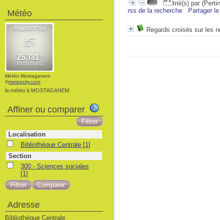
trié(s) par
(Perti
rss de la recherche
Partager le
Météo
Regards croisés sur les n
Météo Mostaganem
©
meteocity.com
la météo à MOSTAGANEM
Affiner ou comparer
Localisation
Bibliothèque Centrale
[1]
Section
300 - Sciences sociales
[1]
Adresse
Bibliothèque Centrale