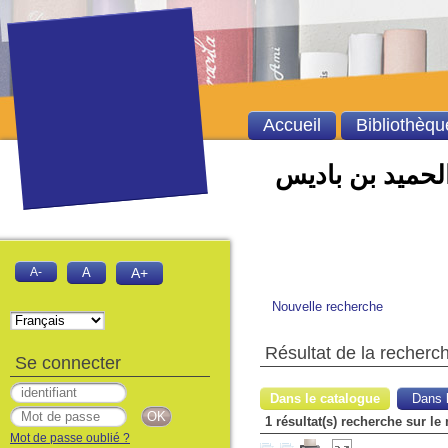
Accueil
Bibliothèqu
الحميد بن باديس
A-
A
A+
Nouvelle recherche
Résultat de la recherc
Se connecter
Dans le catalogue
Dans l
1 résultat(s) recherche sur le 
Mot de passe oublié ?