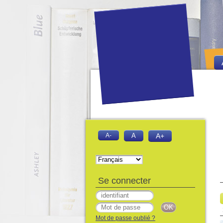
A-
A
A+
Se connecter
Mot de passe oublié ?