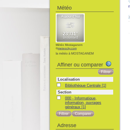
r
Météo
Météo Mostaganem
©
meteocity.com
la météo à MOSTAGANEM
Affiner ou comparer
Localisation
Bibliothèque Centrale
[1]
Section
000 - Informatique,
information, ouvrages
généraux
[1]
Adresse