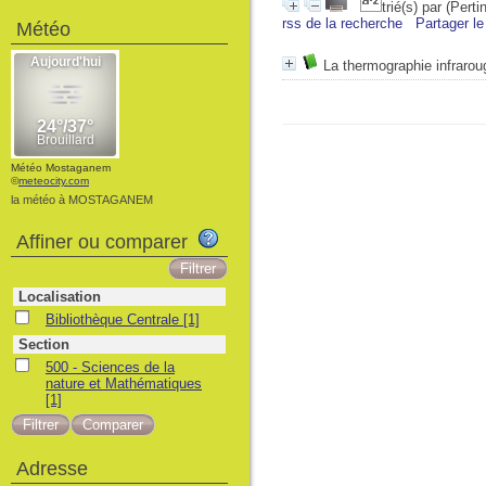
trié(s) par
(Perti
rss de la recherche
Partager le
Météo
La thermographie infrarou
Météo Mostaganem
©
meteocity.com
la météo à MOSTAGANEM
Affiner ou comparer
Localisation
Bibliothèque Centrale
[1]
Section
500 - Sciences de la
nature et Mathématiques
[1]
Adresse