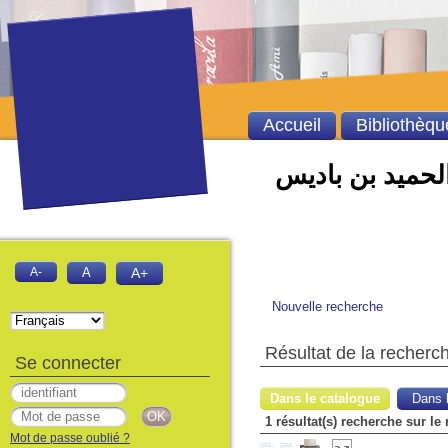
Accueil
Bibliothèqu
الحميد بن باديس
A-
A
A+
Nouvelle recherche
Résultat de la recherc
Se connecter
Dans le catalogue
Dans l
1 résultat(s) recherche sur l
Mot de passe oublié ?