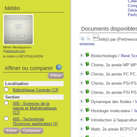
Colle
Comp
Météo
Géni
Perf
Documents disponibles
trié(s) par
(Pertinence
externes
Météo Mostaganem
©
meteocity.com
Biotechnologie
/
René Scr
la météo à MOSTAGANEM
Chimie, 2e année MP M
Affiner ou comparer
Chimie, 2e année PC PC
Chimie, 2e année PSI-PS
Localisation
Bibliothèque Centrale
[13]
Chimie, 2e année PSI PS
Section
Dynamique des fluides
/
500 - Sciences de la
nature et Mathématiques
Histologie moléculaire
/
J
[12]
600 - Technologie
Introduction à l'aquacultur
(Sciences appliquées)
[1]
Math, 2e année BCPST-