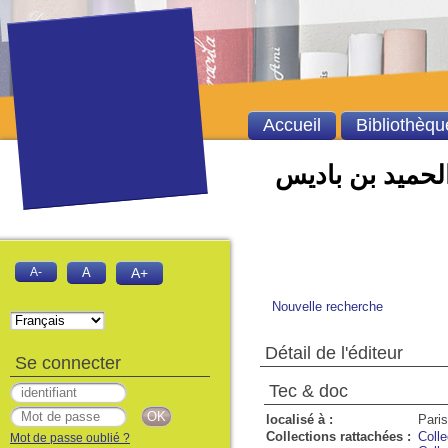
Accueil
Bibliothèqu
الحميد بن باديس
A-
A
A+
Nouvelle recherche
Détail de l'éditeur
Se connecter
Tec & doc
localisé à :
Paris
Collections rattachées :
Colle
Mot de passe oublié ?