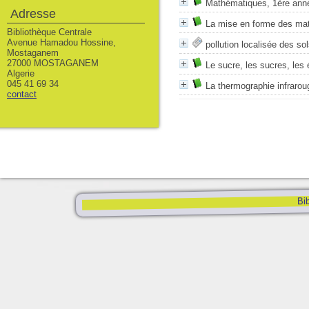
Mathématiques, 1ère an
Adresse
La mise en forme des mati
Bibliothèque Centrale
Avenue Hamadou Hossine,
pollution localisée des so
Mostaganem
27000 MOSTAGANEM
Le sucre, les sucres, les
Algerie
045 41 69 34
La thermographie infrarou
contact
Bib