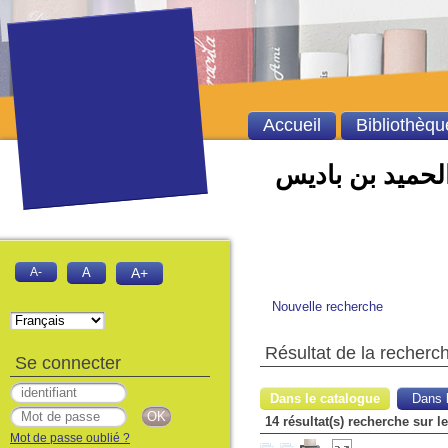
Accueil
Bibliothèqu
الحميد بن باديس
A-
A
A+
Nouvelle recherche
Résultat de la recherc
Se connecter
Dans le catalogue
Dans l
14 résultat(s) recherche sur 
Mot de passe oublié ?