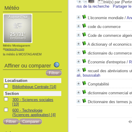
trié(s) par
(Perti
rss de la recherche
Partager le
Météo
L'économie mondiale
/
An
code du commerce
Code de commerce algeri
A dictionary of economi
Météo Mostaganem
©
meteocity.com
dictionnaire du commerce i
la météo à MOSTAGANEM
Économie d'entreprise
/
R
Affiner ou comparer
recueil des abréviations u
ali, boussalah
Localisation
Comptabilité
Bibliothèque Centrale
[14]
dictionnaire commercial et
Section
300 - Sciences sociales
Dictionnaire des termes j
[10]
600 - Technologie
(Sciences appliquées)
[4]