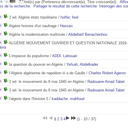
trié(s) par
(Pertinence décroissant(e), Titre croissant(e))
Affin
ss de la recherche
Partager le résultat de cette recherche
Interroger des so
2 ed. Algérie états tripolitains
/
hoffer, ferd
Algérie histoire d'un naufrage
/
Hassan
Algérie la modernisation maîtrisée
/
Abdellatif Benachenhou
ALGÉRIE MOUVEMENT OUVRIER ET QUESTION NATIONALE 1919- 
Nora
L'impasse du populisme
/
ADDI, Lahouari
la question du pouvoir en Algérie
/
Yefsah, Abdelkader
l’Algérie algérienne de napoléon iii a de Gaulle
/
Charles Robert Ageron
2 ed. le mouvement du 8 mai 1945 en Algérie
/
Radouane Ainad Tabet
2 ed. le mouvement du 8 mai 1945 en Algérie
/
Radouane Ainad Tabet
l'algerie dans l'histoire 5
/
kaddache, mahfoud
1
2
3
4
(1 - 10 / 37)