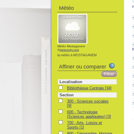
r
Météo
Météo Mostaganem
©
meteocity.com
la météo à MOSTAGANEM
Affiner ou comparer
Localisation
Bibliothèque Centrale
[34]
Section
300 - Sciences sociales
[9]
600 - Technologie
(Sciences appliquées)
[3]
700 - Arts, Loisirs et
Sports
[1]
900 - Géographie, Histoire