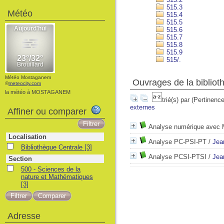
515.3
Météo
515.4
515.5
515.6
515.7
515.8
515.9
515/.
Météo Mostaganem
Ouvrages de la bibliot
©
meteocity.com
la météo à MOSTAGANEM
trié(s) par
(Pertinence
externes
Affiner ou comparer
Analyse numérique avec
Localisation
Analyse PC-PSI-PT
/
Jea
Bibliothèque Centrale
[3]
Analyse PCSI-PTSI
/
Jea
Section
500 - Sciences de la
nature et Mathématiques
[3]
Adresse