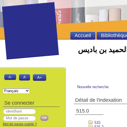
Accueil
Bibliothèqu
الحميد بن باديس
A-
A
A+
Nouvelle recherche
Détail de l'indexation
Se connecter
515.0
515
Mot de passe oublié ?
515.2