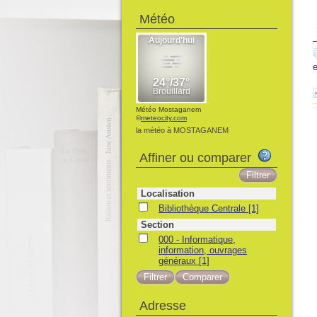
Météo
Météo Mostaganem
©
meteocity.com
la météo à MOSTAGANEM
Affiner ou comparer
Localisation
Bibliothèque Centrale
[1]
Section
000 - Informatique,
information, ouvrages
généraux
[1]
Adresse