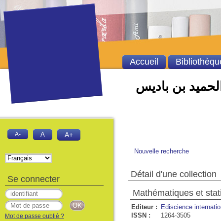
Accueil
Bibliothèqu
الحميد بن باديس
A-
A
A+
Nouvelle recherche
Détail d'une collection
Se connecter
Mathématiques et stati
Editeur :
Ediscience internatio
ISSN :
1264-3505
Mot de passe oublié ?