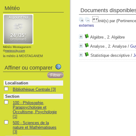
Météo
Documents disponibles 
trié(s) par
(Pertinence
externes
Algèbre., 2. Algèbre
Analyse., 2. Analyse
/
Guy
Météo Mostaganem
©
meteocity.com
Statistique descriptive
/
J
la météo à MOSTAGANEM
Affiner ou comparer
Localisation
Bibliothèque Centrale
[3]
Section
100 - Philosophie,
Parapsychologie et
Occultisme, Psychologie
[1]
500 - Sciences de la
nature et Mathématiques
[3]