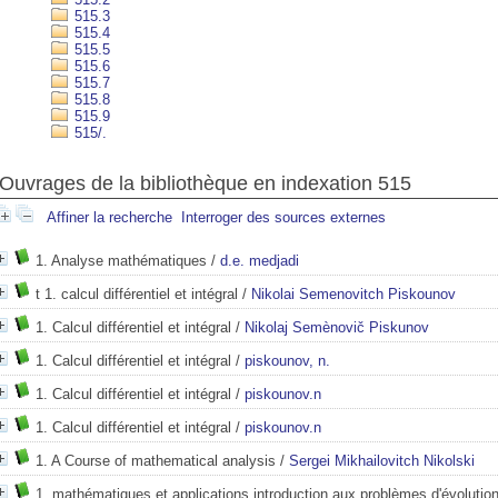
515.3
515.4
515.5
515.6
515.7
515.8
515.9
515/.
Ouvrages de la bibliothèque en indexation 515
Affiner la recherche
Interroger des sources externes
1. Analyse mathématiques
/
d.e. medjadi
t 1. calcul différentiel et intégral
/
Nikolai Semenovitch Piskounov
1. Calcul différentiel et intégral
/
Nikolaj Semènovič Piskunov
1. Calcul différentiel et intégral
/
piskounov, n.
1. Calcul différentiel et intégral
/
piskounov.n
1. Calcul différentiel et intégral
/
piskounov.n
1. A Course of mathematical analysis
/
Sergei Mikhailovitch Nikolski
1. mathématiques et applications introduction aux problèmes d'évolution