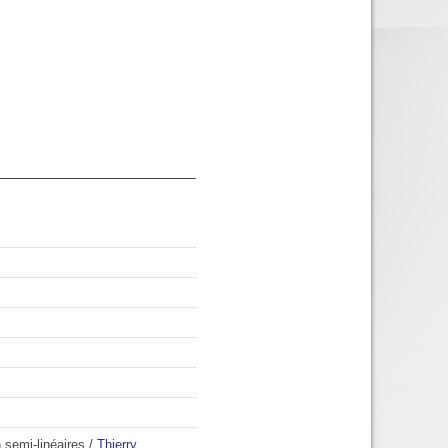
 semi-linéaires
/
Thierry