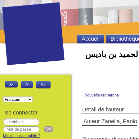
Accueil
Bibliothèqu
الحميد بن باديس
A-
A
A+
Nouvelle recherche
Détail de l'auteur
Se connecter
Auteur Zanella, Paolo
Mot de passe oublié ?