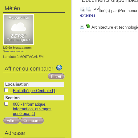
Documents disponibles 
Météo
trié(s) par
(Pertinence
externes
Architecture et technologi
Météo Mostaganem
©
meteocity.com
la météo à MOSTAGANEM
Affiner ou comparer
Localisation
Bibliothèque Centrale
[1]
Section
000 - Informatique,
information, ouvrages
généraux
[1]
Adresse